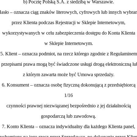
b) Pocztę Polską S.A. z siedzibą w Warszawie.
Hasło – oznacza ciąg znaków literowych, cyfrowych lub innych wybra
przez Klienta podczas Rejestracji w Sklepie Internetowym,
wykorzystywanych w celu zabezpieczenia dostępu do Konta Klienta
w Sklepie Internetowym.
5. Klient – oznacza podmiot, na rzecz którego zgodnie z Regulaminem
i przepisami prawa mogą być świadczone usługi drogą elektroniczną lu
z którym zawarta może być Umowa sprzedaży.
6. Konsument – oznacza osobę fizyczną dokonującą z przedsiębiorcą
1/16
czynności prawnej niezwiązanej bezpośrednio z jej działalnością
gospodarczą lub zawodową.
7. Konto Klienta – oznacza indywidualny dla każdego Klienta panel,
ruchomiony na jego rzecz przez Sprzedawcę, po dokonaniu przez Klien