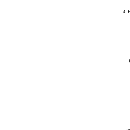
4. 
u