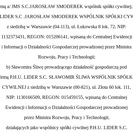
irmą a/ JMS S.C.JAROSŁAW SMODEREK wspólnik spółki cywilnej; 
. LIDER S.C .JAROSŁAW SMODEREK WSPÓLNIK SPÓŁKI CY
z siedzibą w Warszawie (04-113), ul. Łukowska 8 lok. 72, NIP:
1132373431, REGON: 015206141, wpisaną do Centralnej Ewidencji
i Informacji o Działalności Gospodarczej prowadzonej przez Ministra
Rozwoju, Pracy i Technologii;
b) Sławomira Śliwę prowadzącego działalność gospodarczą pod
firmą P.H.U. LIDER S.C. SŁAWOMIR ŚLIWA WSPÓLNIK SPÓŁK
CYWILNEJ z siedzibą w Warszawie (00-821), ul. Złota 60 lok. 111,
NIP: 1130166509, REGON: 015459155, wpisaną do Centralnej
Ewidencji i Informacji o Działalności Gospodarczej prowadzonej
przez Ministra Rozwoju, Pracy i Technologii;
działających jako wspólnicy spółki cywilnej P.H.U. LIDER S.C.