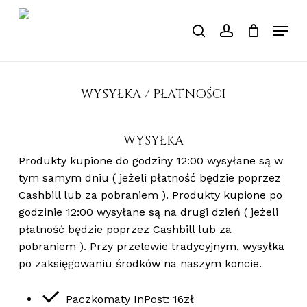
Skip
Menu
to
search
account
Close
Cart
Cart
main
Close
content
Menu
WYSYŁKA / PŁATNOŚCI
WYSYŁKA
Produkty kupione do godziny 12:00 wysyłane są w
tym samym dniu ( jeżeli płatność będzie poprzez
Cashbill lub za pobraniem ). Produkty kupione po
godzinie 12:00 wysyłane są na drugi dzień ( jeżeli
płatność będzie poprzez Cashbill lub za
pobraniem ). Przy przelewie tradycyjnym, wysyłka
po zaksięgowaniu środków na naszym koncie.
Paczkomaty
InPost:
16
zł