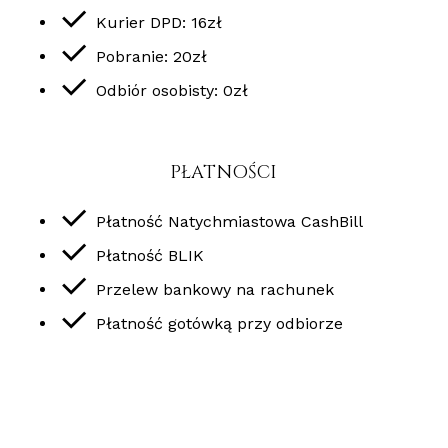
Kurier DPD:
16
zł
Pobranie:
20
zł
Odbiór osobisty:
0
zł
PŁATNOŚCI
Płatność Natychmiastowa CashBill
Płatność BLIK
Przelew bankowy na rachunek
Płatność gotówką przy odbiorze