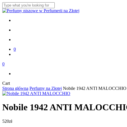
Skip
to
Close
main
Search
content
twitter
facebook
instagram
search
account
0
Menu
Menu
search
account
0
Menu
Close
Cart
Cart
Strona główna
Perfumy na Złotej
Nobile 1942 ANTI MALOCCHIO
Nobile 1942 ANTI MALOCCH
520
zł