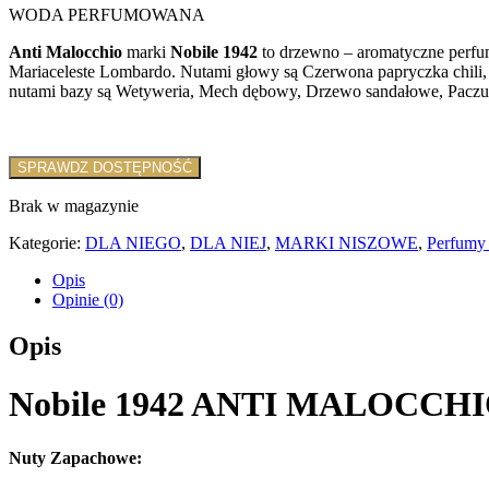
WODA PERFUMOWANA
Anti Malocchio
marki
Nobile 1942
to drzewno – aromatyczne perfum
Mariaceleste Lombardo. Nutami głowy są Czerwona papryczka chili,
nutami bazy są Wetyweria, Mech dębowy, Drzewo sandałowe, Paczul
SPRAWDZ DOSTĘPNOŚĆ
Brak w magazynie
Kategorie:
DLA NIEGO
,
DLA NIEJ
,
MARKI NISZOWE
,
Perfumy 
Opis
Opinie (0)
Opis
Nobile 1942 ANTI MALOCCHI
Nuty Zapachowe: