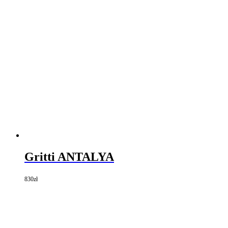
Gritti ANTALYA
830
zł