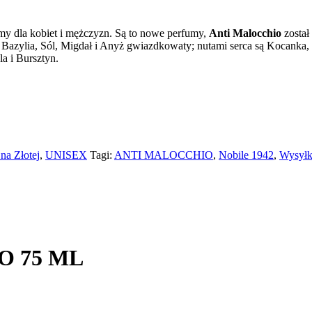
y dla kobiet i mężczyzn. Są to nowe perfumy,
Anti Malocchio
zosta
 Bazylia, Sól, Migdał i Anyż gwiazdkowaty; nutami serca są Kocanka
a i Bursztyn.
na Złotej
,
UNISEX
Tagi:
ANTI MALOCCHIO
,
Nobile 1942
,
Wysył
O 75 ML