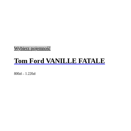
Ten
Wybierz pojemność
produkt
ma
Tom Ford VANILLE FATALE
wiele
wariantów.
800
zł
–
1.220
zł
Opcje
można
wybrać
na
stronie
produktu