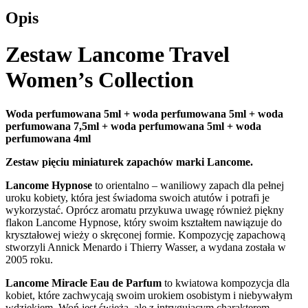
Opis
Zestaw Lancome Travel
Women’s Collection
Woda perfumowana 5ml + woda perfumowana 5ml + woda
perfumowana 7,5ml + woda perfumowana 5ml + woda
perfumowana 4ml
Zestaw pięciu miniaturek zapachów marki Lancome.
Lancome Hypnose
to orientalno – waniliowy zapach dla pełnej
uroku kobiety, która jest świadoma swoich atutów i potrafi je
wykorzystać. Oprócz aromatu przykuwa uwagę również piękny
flakon Lancome Hypnose, który swoim kształtem nawiązuje do
kryształowej wieży o skręconej formie. Kompozycję zapachową
stworzyli Annick Menardo i Thierry Wasser, a wydana została w
2005 roku.
Lancome Miracle Eau de Parfum
to kwiatowa kompozycja dla
kobiet, które zachwycają swoim urokiem osobistym i niebywałym
wdziękiem. Woń jest świeża, ale z intrygującym charakterem.