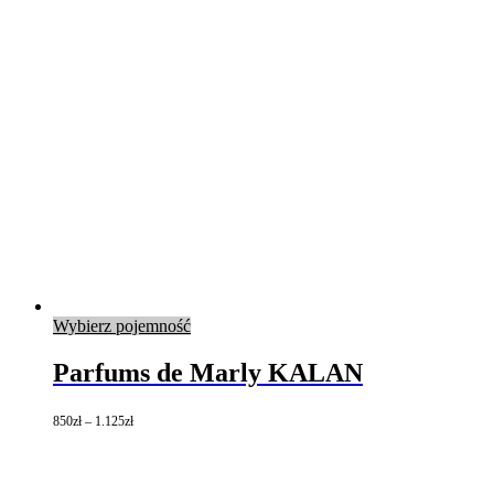
Ten
Wybierz pojemność
produkt
ma
Parfums de Marly KALAN
wiele
wariantów.
850
zł
–
1.125
zł
Opcje
można
wybrać
na