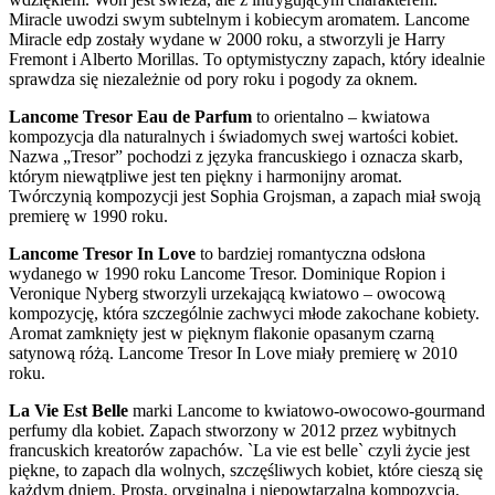
Miracle uwodzi swym subtelnym i kobiecym aromatem. Lancome
Miracle edp zostały wydane w 2000 roku, a stworzyli je Harry
Fremont i Alberto Morillas. To optymistyczny zapach, który idealnie
sprawdza się niezależnie od pory roku i pogody za oknem.
Lancome Tresor Eau de Parfum
to orientalno – kwiatowa
kompozycja dla naturalnych i świadomych swej wartości kobiet.
Nazwa „Tresor” pochodzi z języka francuskiego i oznacza skarb,
którym niewątpliwe jest ten piękny i harmonijny aromat.
Twórczynią kompozycji jest Sophia Grojsman, a zapach miał swoją
premierę w 1990 roku.
Lancome Tresor In Love
to bardziej romantyczna odsłona
wydanego w 1990 roku Lancome Tresor. Dominique Ropion i
Veronique Nyberg stworzyli urzekającą kwiatowo – owocową
kompozycję, która szczególnie zachwyci młode zakochane kobiety.
Aromat zamknięty jest w pięknym flakonie opasanym czarną
satynową różą. Lancome Tresor In Love miały premierę w 2010
roku.
La Vie Est Belle
marki Lancome to kwiatowo-owocowo-gourmand
perfumy dla kobiet. Zapach stworzony w 2012 przez wybitnych
francuskich kreatorów zapachów. `La vie est belle` czyli życie jest
piękne, to zapach dla wolnych, szczęśliwych kobiet, które cieszą się
każdym dniem. Prosta, oryginalna i niepowtarzalna kompozycja,