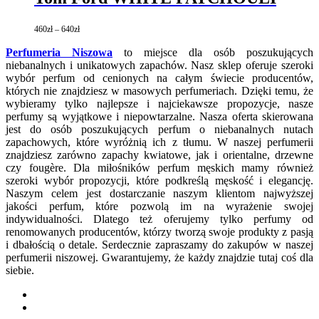
wiele
wariantów.
460
zł
–
640
zł
Opcje
można
Perfumeria Niszowa
to miejsce dla osób poszukujących
wybrać
niebanalnych i unikatowych zapachów. Nasz sklep oferuje szeroki
na
wybór perfum od cenionych na całym świecie producentów,
stronie
których nie znajdziesz w masowych perfumeriach. Dzięki temu, że
produktu
wybieramy tylko najlepsze i najciekawsze propozycje, nasze
perfumy są wyjątkowe i niepowtarzalne. Nasza oferta skierowana
jest do osób poszukujących perfum o niebanalnych nutach
zapachowych, które wyróżnią ich z tłumu. W naszej perfumerii
znajdziesz zarówno zapachy kwiatowe, jak i orientalne, drzewne
czy fougère. Dla miłośników perfum męskich mamy również
szeroki wybór propozycji, które podkreślą męskość i elegancję.
Naszym celem jest dostarczanie naszym klientom najwyższej
jakości perfum, które pozwolą im na wyrażenie swojej
indywidualności. Dlatego też oferujemy tylko perfumy od
renomowanych producentów, którzy tworzą swoje produkty z pasją
i dbałością o detale. Serdecznie zapraszamy do zakupów w naszej
perfumerii niszowej. Gwarantujemy, że każdy znajdzie tutaj coś dla
siebie.
twitter
facebook