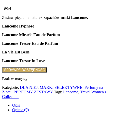
189
zł
Zestaw pięciu miniaturek zapachów marki
Lancome.
Lancome Hypnose
Lancome Miracle Eau de Parfum
Lancome Tresor Eau de Parfum
La Vie Est Belle
Lancome Tresor In Love
SPRAWDZ DOSTĘPNOŚĆ
Brak w magazynie
Kategorie:
DLA NIEJ
,
MARKI SELEKTYWNE
,
Perfumy na
Złotej
,
PERFUMY ZESTAWY
Tagi:
Lancome
,
Travel Women's
Collection
Opis
Opinie (0)