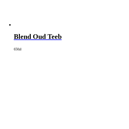
Blend Oud Teeb
650
zł