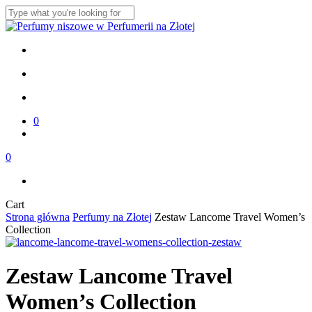
Skip
to
Close
main
Search
content
twitter
facebook
instagram
search
account
0
Menu
Menu
search
account
0
Menu
Close
Cart
Cart
Strona główna
Perfumy na Złotej
Zestaw Lancome Travel Women’s
Collection
Zestaw Lancome Travel
Women’s Collection